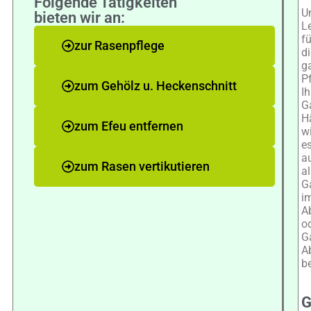
Folgende Tätigkeiten
U
bieten wir an:
L
fü
zur Rasenpflege
di
g
P
zum Gehölz u. Heckenschnitt
Ih
G
H
zum Efeu entfernen
w
e
a
zum Rasen vertikutieren
al
G
i
A
o
G
A
b
G